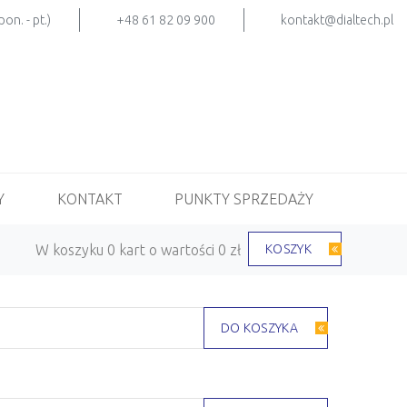
on. - pt.)
+48 61 82 09 900
kontakt@dialtech.pl
Y
KONTAKT
PUNKTY SPRZEDAŻY
W koszyku 0 kart o wartości 0 zł
KOSZYK
DO KOSZYKA